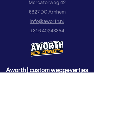
Mercatorweg 42
6827 DC Arnhem
info@aworth.nl
+31 6 40243354
Aworth | custom weggevertjes
Meer informatie?
Laat uw mail achter en wij nemen
contact op!
Email