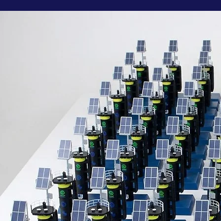
om
kt geschenk
t meteen in een
t, opvalt en laat
et onze custom
goed.