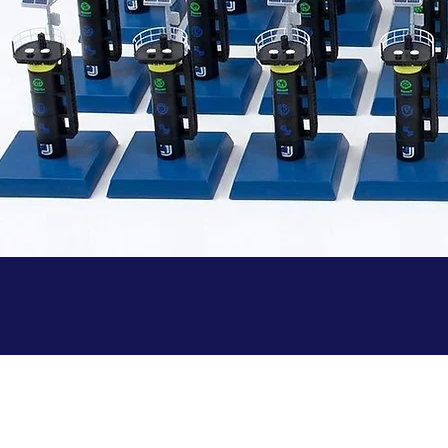
nstallaties of
j zetten jouw
rint
mega-