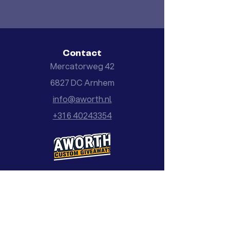
Contact
Mercatorweg 42
6827 DC Arnhem
info@aworth.nl
+31 6 40243354
Aworth | custom weggevertjes
Meer informatie?
Laat uw mail achter en wij nemen