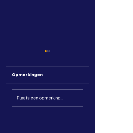
Opmerkingen
IHC
IHC pomp
Plaats een opmerking...
Hydrohammer
giveaways
miniaturen