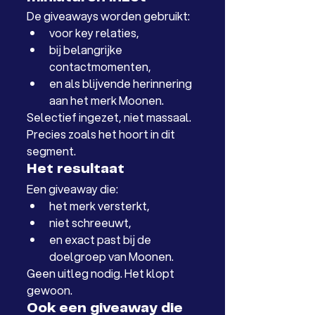
De giveaways worden gebruikt:
voor key relaties,
bij belangrijke 
contactmomenten,
en als blijvende herinnering 
aan het merk Moonen.
Selectief ingezet, niet massaal. 
Precies zoals het hoort in dit 
segment.
Het resultaat
Een giveaway die:
het merk versterkt,
niet schreeuwt,
en exact past bij de 
doelgroep van Moonen.
Geen uitleg nodig. Het klopt 
gewoon.
Ook een giveaway die 