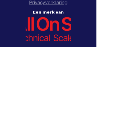
Privacyverklaring
Een merk van
© 2026
by Aworth: een merk van
AllOnScale en een
dochteronderneming van Brisk
Industrial Design |
www.brisk-id.nl
Weggevertjes
Wijnstopper met 3D miniatuur